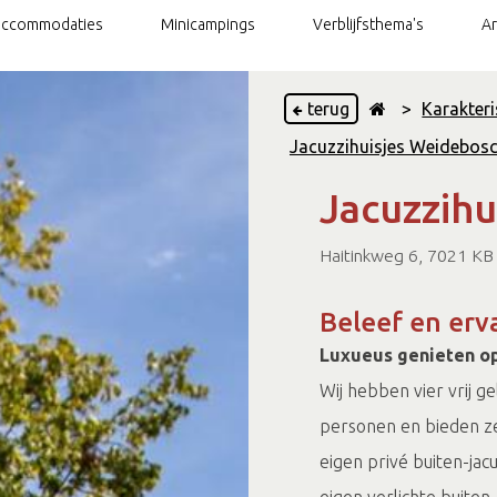
accommodaties
Minicampings
Verblijfsthema's
A
terug
>
Karakteri
Jacuzzihuisjes Weidebos
vontuurlijk
Groepsarrangementen
Nabij ode aan het landschap
Jacuzzihu
et familie en vrienden
Silo Art Tour arrangementen
uxe verblijf
Retraites
Haitinkweg 6, 7021 KB
Beleef en erv
Luxueus genieten op
Wij hebben vier vrij 
personen en bieden ze
eigen privé buiten-jac