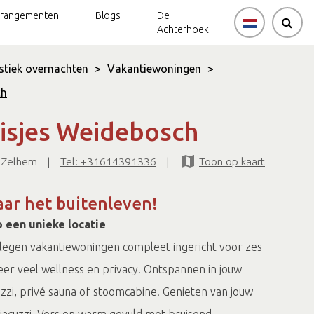
rrangementen
Blogs
De
Achterhoek
stiek overnachten
>
Vakantiewoningen
>
ch
isjes Weidebosch
 Zelhem
|
Tel: +31614391336
|
Toon op kaart
aar het buitenleven!
 een unieke locatie
gelegen vakantiewoningen compleet ingericht voor zes
er veel wellness en privacy. Ontspannen in jouw
uzzi, privé sauna of stoomcabine. Genieten van jouw