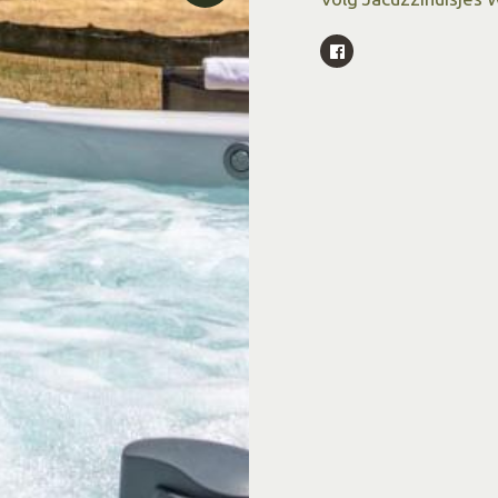
Live zien, beleven, m
Dat kan via onze geb
De perfecte plek om t
weekendje weg! Wij he
sfeervolle vakantiewo
Vriendelijke groetjes
Meer weten?
Reservee
Gratis wifi voor al onz