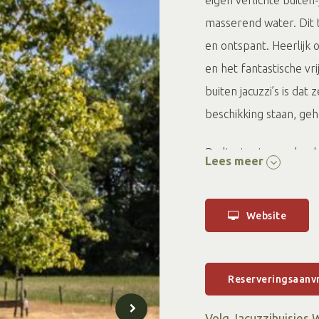
eigen verlichte buiten
masserend water. Dit 
en ontspant. Heerlijk 
en het fantastische vr
buiten jacuzzi’s is da
beschikking staan, geh
De ligging is zeer lan
Lees meer
gezellige dorpje Zelh
genoemd. Kortom:
Website
Het unieke pl
Tijdens de schoolva
jonge gezinnen. Eén v
Reserveringsaanv
dierenboerderij en d
Volg Jacuzzihuisjes 