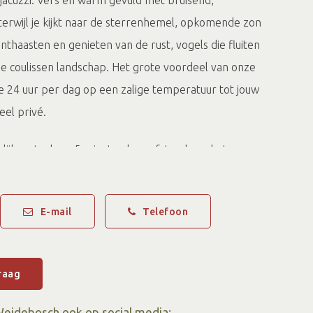
-jacuzzi. Vers en warm gevuld met bruisend,
terwijl je kijkt naar de sterrenhemel, opkomende zon
onthaasten en genieten van de rust, vogels die fluiten
ije coulissen landschap. Het grote voordeel van onze
t ze 24 uur per dag op een zalige temperatuur tot jouw
eel privé.
delijk en toch op 5 minuten loopafstand van het
em, ook wel het
groene hart van de Achterhoek
E-mail
Telefoon
ekje “buiten” de schoolvakanties
kanties
zijn er veel vermakelijke voorzieningen voor
an de unieke elementen van Weidebosch is de
raag
e diverse allerleukste arrangementen………
Weidebosch ook op social media: